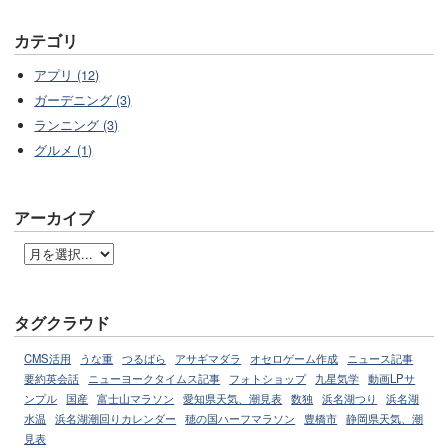
カテゴリ
アプリ (12)
ガーデニング (3)
ランニング (3)
グルメ (1)
アーカイブ
タグクラウド
CMS活用
うな重
つるばら
アサギマダラ
オセロゲーム作成
ニュース記事
要約英会話
ニューヨークタイムス記事
フォトショップ
九星気学
動画LPサ
ンプル
国産
富士山マラソン
愛知県天気、潮見表
数独
浜名湖つり
浜名湖
水温
浜名湖潮回りカレンダー
穂の国ハーフマラソン
豊橋市
静岡県天気、潮
見表