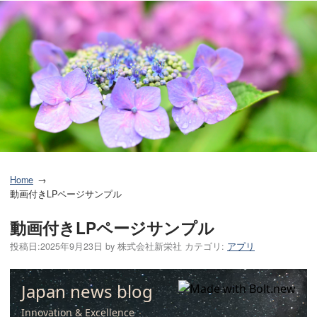
Home
動画付きLPページサンプル
動画付きLPページサンプル
投稿日:
2025年9月23日
by
株式会社新栄社
カテゴリ:
アプリ