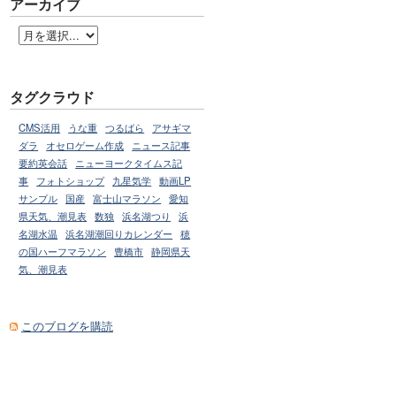
アーカイブ
タグクラウド
CMS活用
うな重
つるばら
アサギマ
ダラ
オセロゲーム作成
ニュース記事
要約英会話
ニューヨークタイムス記
事
フォトショップ
九星気学
動画LP
サンプル
国産
富士山マラソン
愛知
県天気、潮見表
数独
浜名湖つり
浜
名湖水温
浜名湖潮回りカレンダー
穂
の国ハーフマラソン
豊橋市
静岡県天
気、潮見表
このブログを購読