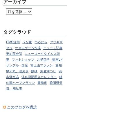
アーカイブ
タグクラウド
CMS活用
うな重
つるばら
アサギマ
ダラ
オセロゲーム作成
ニュース記事
要約英会話
ニューヨークタイムス記
事
フォトショップ
九星気学
動画LP
サンプル
国産
富士山マラソン
愛知
県天気、潮見表
数独
浜名湖つり
浜
名湖水温
浜名湖潮回りカレンダー
穂
の国ハーフマラソン
豊橋市
静岡県天
気、潮見表
このブログを購読