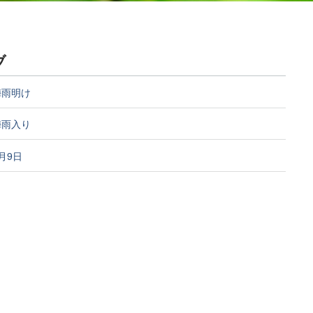
ブ
梅雨明け
梅雨入り
5月9日