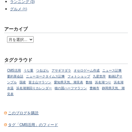
ランニング (3)
グルメ (1)
アーカイブ
タグクラウド
CMS活用
うな重
つるばら
アサギマダラ
オセロゲーム作成
ニュース記事
要約英会話
ニューヨークタイムス記事
フォトショップ
九星気学
動画LPサ
ンプル
国産
富士山マラソン
愛知県天気、潮見表
数独
浜名湖つり
浜名湖
水温
浜名湖潮回りカレンダー
穂の国ハーフマラソン
豊橋市
静岡県天気、潮
見表
このブログを購読
タグ「CMS活用」のフィード