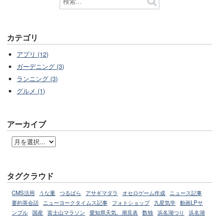
カテゴリ
アプリ (12)
ガーデニング (3)
ランニング (3)
グルメ (1)
アーカイブ
タグクラウド
CMS活用
うな重
つるばら
アサギマダラ
オセロゲーム作成
ニュース記事
要約英会話
ニューヨークタイムス記事
フォトショップ
九星気学
動画LPサ
ンプル
国産
富士山マラソン
愛知県天気、潮見表
数独
浜名湖つり
浜名湖